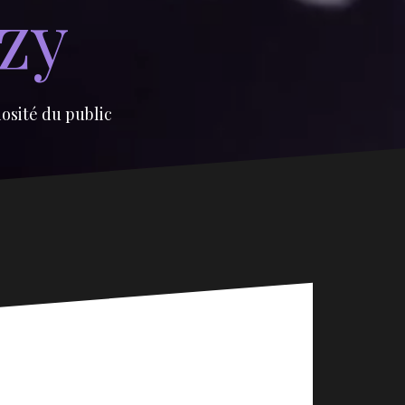
izy
iosité du public