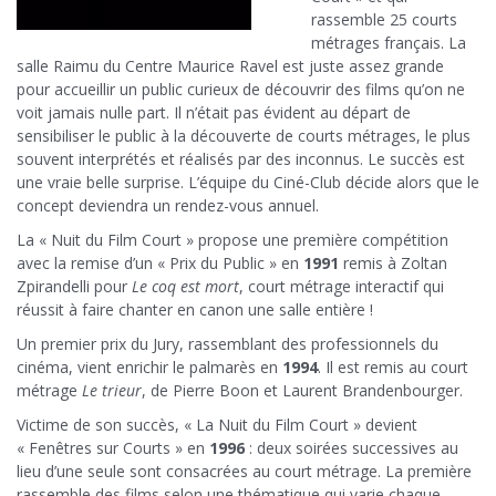
rassemble 25 courts
métrages français. La
salle Raimu du Centre Maurice Ravel est juste assez grande
pour accueillir un public curieux de découvrir des films qu’on ne
voit jamais nulle part. Il n’était pas évident au départ de
sensibiliser le public à la découverte de courts métrages, le plus
souvent interprétés et réalisés par des inconnus. Le succès est
une vraie belle surprise. L’équipe du Ciné-Club décide alors que le
concept deviendra un rendez-vous annuel.
La « Nuit du Film Court » propose une première compétition
avec la remise d’un « Prix du Public » en
1991
remis à Zoltan
Zpirandelli pour
Le coq est mort
, court métrage interactif qui
réussit à faire chanter en canon une salle entière !
Un premier prix du Jury, rassemblant des professionnels du
cinéma, vient enrichir le palmarès en
1994
. Il est remis au court
métrage
Le trieur
, de Pierre Boon et Laurent Brandenbourger.
Victime de son succès, « La Nuit du Film Court » devient
« Fenêtres sur Courts » en
1996
: deux soirées successives au
lieu d’une seule sont consacrées au court métrage. La première
rassemble des films selon une thématique qui varie chaque