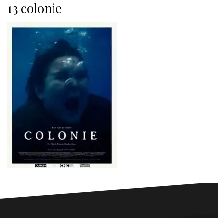
13 colonie