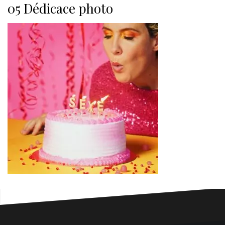
05 Dédicace photo