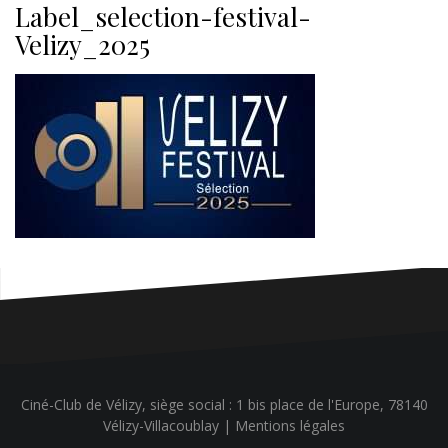
Label_selection-festival-
Velizy_2025
Ciné-Club de Vélizy, siège social : 1 bis place de l'Europe, 78140
Vélizy-Villacoublay |
Mentions légales