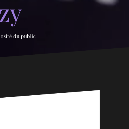
izy
iosité du public