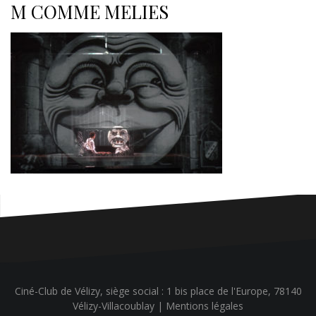
M COMME MELIES
Ciné-Club de Vélizy, siège social : 1 bis place de l'Europe, 78140
Vélizy-Villacoublay |
Mentions légales