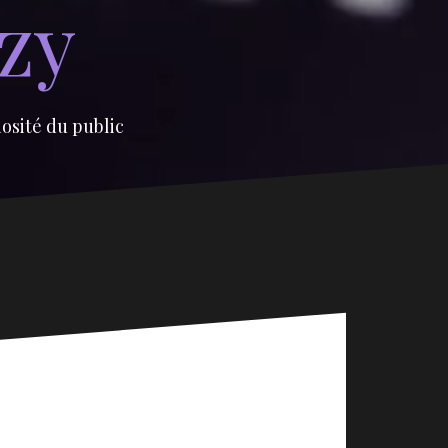
izy
iosité du public