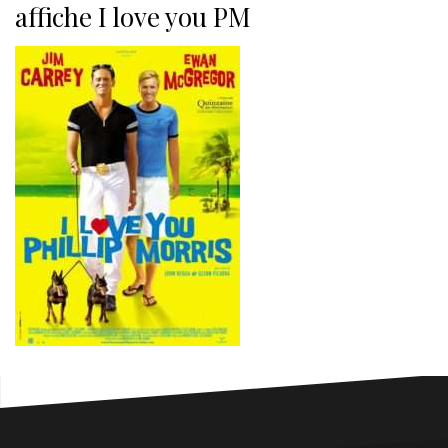
affiche I love you PM