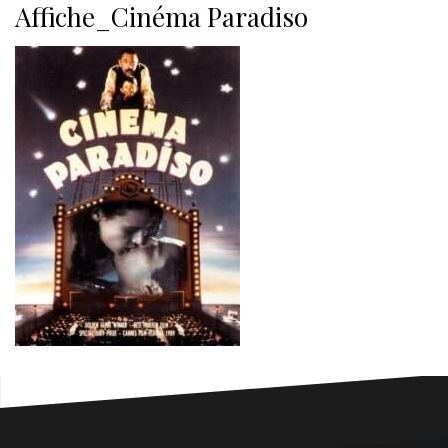
Affiche_Cinéma Paradiso