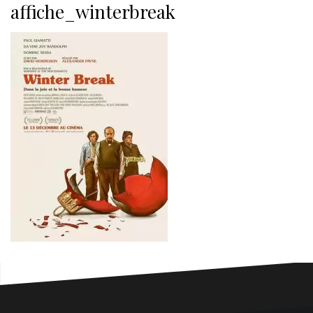
affiche_winterbreak