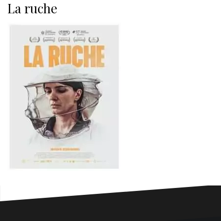
La ruche