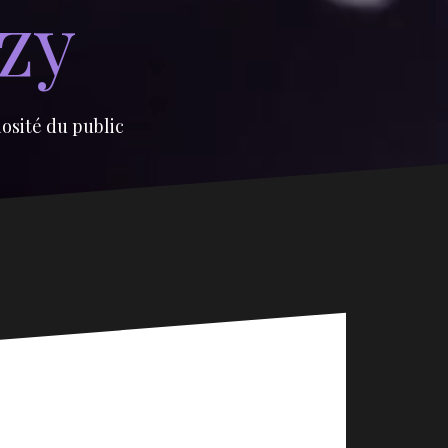
izy
iosité du public