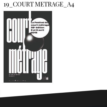
19_COURT METRAGE_A4