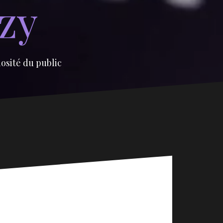
izy
iosité du public