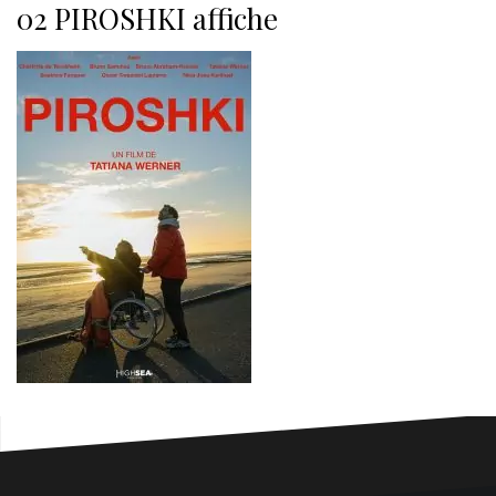
02 PIROSHKI affiche