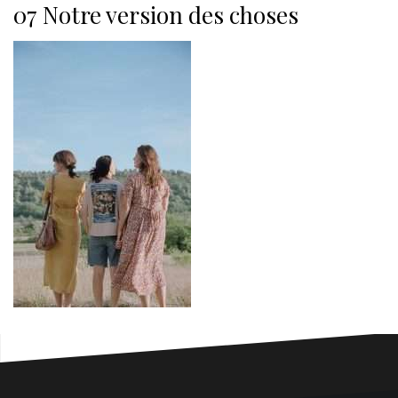
07 Notre version des choses