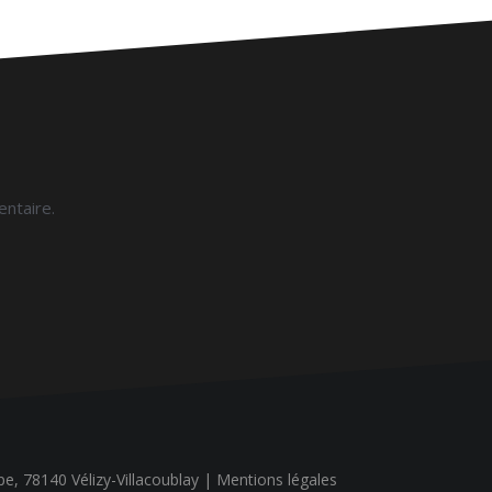
ntaire.
ope, 78140 Vélizy-Villacoublay |
Mentions légales