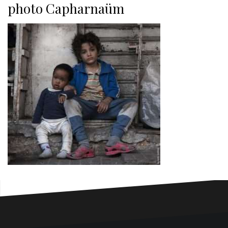
photo Capharnaüm