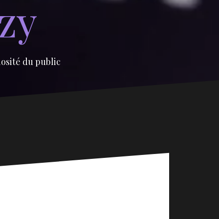
izy
iosité du public