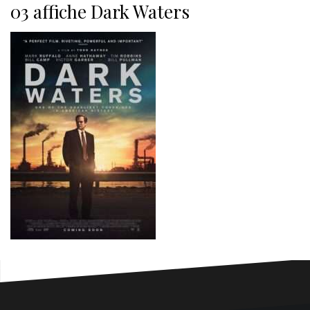
03 affiche Dark Waters