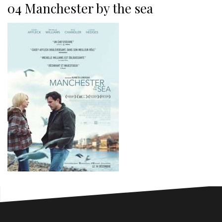
04 Manchester by the sea