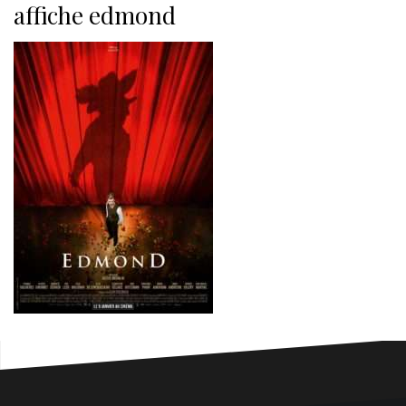
affiche edmond