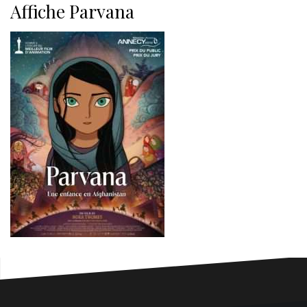
Affiche Parvana