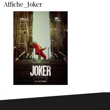
Affiche_Joker