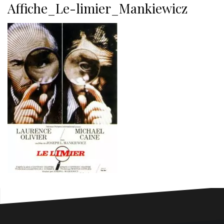
Affiche_Le-limier_Mankiewicz