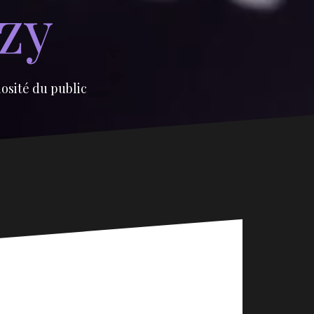
izy
iosité du public