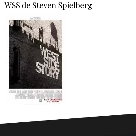
WSS de Steven Spielberg