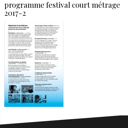
programme festival court métrage
2017-2