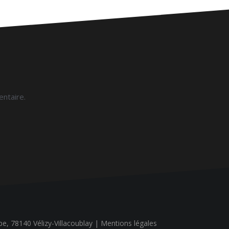
ntaire.
ope, 78140 Vélizy-Villacoublay |
Mentions légales