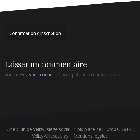
Navigation
Confirmation d’inscription
de
l’article
Laisser un commentaire
Vous devez
vous connecter
pour publier un commentaire.
Ciné-Club de Vélizy, siège social : 1 bis place de l'Europe, 78140
Vélizy-Villacoublay |
Mentions légales