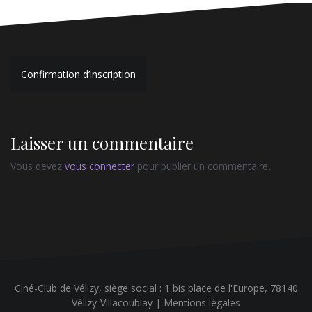
Navigation
Confirmation d’inscription
de
l’article
Laisser un commentaire
Vous devez
vous connecter
pour publier un commentaire.
Ciné-Club de Vélizy, siège social : 1 bis place de l'Europe, 78140
Vélizy-Villacoublay |
Mentions légales