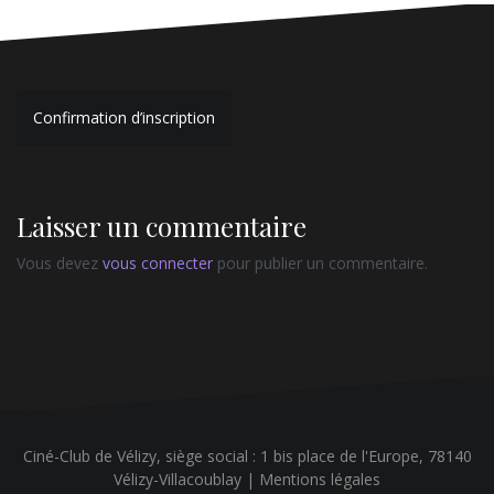
Navigation
Confirmation d’inscription
de
l’article
Laisser un commentaire
Vous devez
vous connecter
pour publier un commentaire.
Ciné-Club de Vélizy, siège social : 1 bis place de l'Europe, 78140
Vélizy-Villacoublay |
Mentions légales