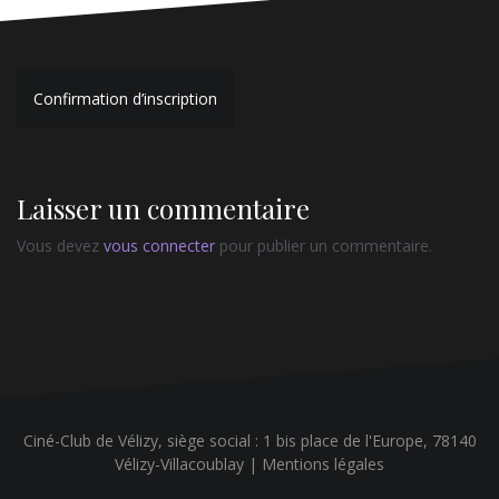
Navigation
Confirmation d’inscription
de
l’article
Laisser un commentaire
Vous devez
vous connecter
pour publier un commentaire.
Ciné-Club de Vélizy, siège social : 1 bis place de l'Europe, 78140
Vélizy-Villacoublay |
Mentions légales