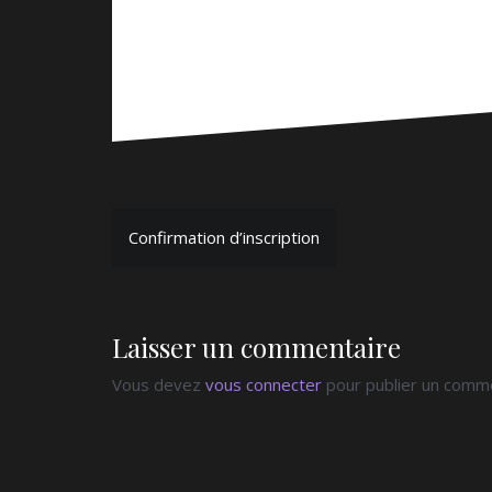
Navigation
Confirmation d’inscription
de
l’article
Laisser un commentaire
Vous devez
vous connecter
pour publier un comme