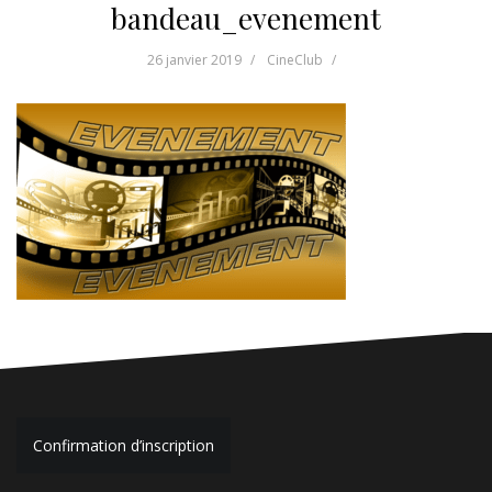
bandeau_evenement
26 janvier 2019
CineClub
Navigation
Confirmation d’inscription
de