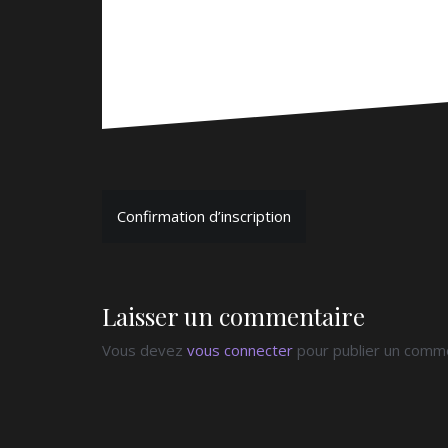
Navigation
Confirmation d’inscription
de
l’article
Laisser un commentaire
Vous devez
vous connecter
pour publier un comme