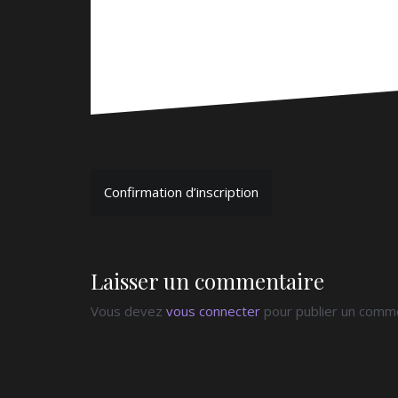
Navigation
Confirmation d’inscription
de
l’article
Laisser un commentaire
Vous devez
vous connecter
pour publier un comme