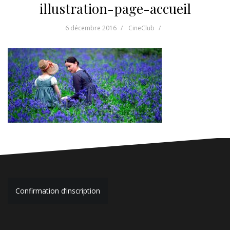
illustration-page-accueil
6 décembre 2016
CineClub
Navigation
Confirmation d’inscription
de
l’article