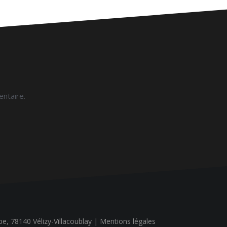
ntaire.
ope, 78140 Vélizy-Villacoublay |
Mentions légales