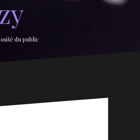
izy
iosité du public