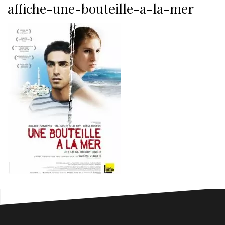
affiche-une-bouteille-a-la-mer