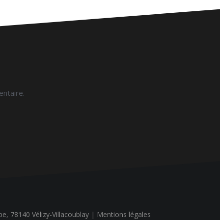
ntaire.
ope, 78140 Vélizy-Villacoublay |
Mentions légales