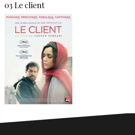
03 Le client