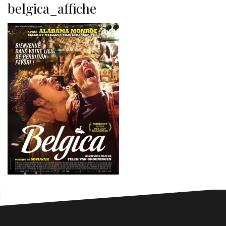
belgica_affiche